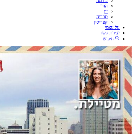
בורמה
הודו
יון
סרביה
קפריסין
על עצמי
יצירת קשר
חיפוש