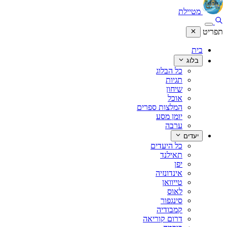
מטיילת
תפריט
בית
בלוג
כל הבלוג
תגיות
שיחון
אוכל
המלצות ספרים
יומן מסע
ערבה
יעדים
כל היעדים
תאילנד
יפן
אינדונזיה
טייוואן
לאוס
סינגפור
קמבודיה
דרום קוריאה