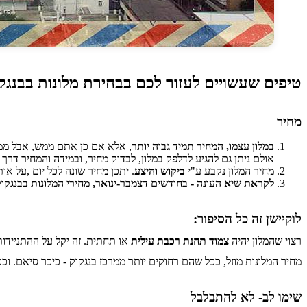
טיפים שעשויים לעזור לכם בבחירת מלונות בבנגק
מחיר
במלון עצמו, המחיר תמיד גבוה יותר
, אלא אם כן אתם ממש, אבל ממש 
אולם ניתן גם להגיע לדלפק במלון, לבדוק מחיר, ובמידה והמחיר דרך את
מחיר המלון נקבע ע"י
ביקוש והיצע
. יתכן מחיר שונה לכל יום ,על א
לקראת
שיא העונה - בחודשים דצמבר-ינואר, מחירי המלונות בבנגקוק
לוקיישן זה כל הסיפור:
רצוי שהמלון יהיה
צמוד תחנת רכבת עילית
או תחתית. זה יקל על ההתניידות
מחיר המלונות מוזל, ככל שהם רחוקים יותר ממרכז בנגקוק - כיכר סיאם. וככ
שימו לב- לא להתבלבל