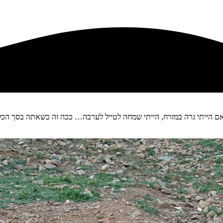
מה. מטיילת כל יום מגן הירק ועד ללול
י אם הייתי גרה במזרח, הייתי שמחה לטייל לערבה… ככה זה כשאתה בסך ה