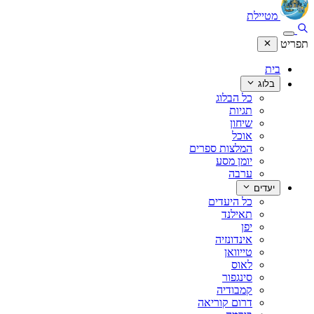
מטיילת
תפריט
בית
בלוג
כל הבלוג
תגיות
שיחון
אוכל
המלצות ספרים
יומן מסע
ערבה
יעדים
כל היעדים
תאילנד
יפן
אינדונזיה
טייוואן
לאוס
סינגפור
קמבודיה
דרום קוריאה