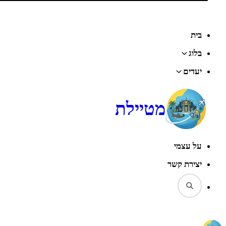
דף הבית
‹
בלוג
‹
תאילנד
‹
צפון תאילנד
‹
לעלות לרגל למקדש Phra That Sorn Kaew
בית
בלוג
יעדים
מטיילת
על עצמי
יצירת קשר