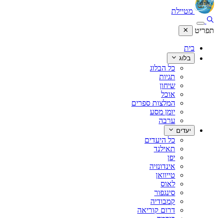
מטיילת
תפריט
בית
בלוג
כל הבלוג
תגיות
שיחון
אוכל
המלצות ספרים
יומן מסע
ערבה
יעדים
כל היעדים
תאילנד
יפן
אינדונזיה
טייוואן
לאוס
סינגפור
קמבודיה
דרום קוריאה