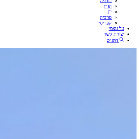
בורמה
הודו
יון
סרביה
קפריסין
על עצמי
יצירת קשר
חיפוש