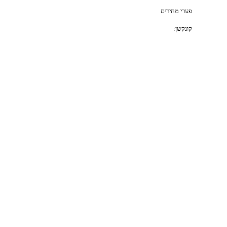
פערי מחירים
קונקשן: