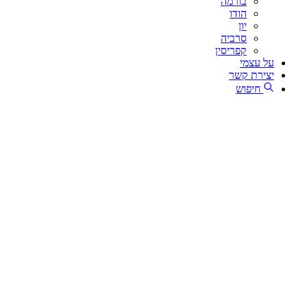
בורמה
הודו
יון
סרביה
קפריסין
על עצמי
יצירת קשר
חיפוש