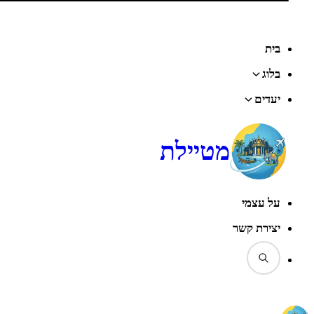
דף הבית
‹
בלוג
‹
טיפים
‹
טיסות פנים בתאילנד: מי נגד מי …?
בית
בלוג
יעדים
מטיילת
על עצמי
יצירת קשר