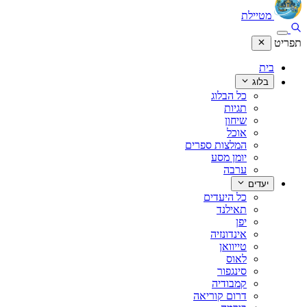
מטיילת
תפריט
בית
בלוג
כל הבלוג
תגיות
שיחון
אוכל
המלצות ספרים
יומן מסע
ערבה
יעדים
כל היעדים
תאילנד
יפן
אינדונזיה
טייוואן
לאוס
סינגפור
קמבודיה
דרום קוריאה