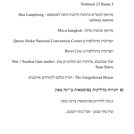
Terminal 21 Rama 3
מוזיאון הקטרים בתחנת הרכבת הואה לאמפאנג - Hua Lamphong
railway station
מוזיאון אומנות מוקה: Moca bangkok
תערוכות מתחלפות ב-Queen Sirikit National Convention Center
תערוכות מתחלפות ב-River City
שוק שמונצ'ס, עתיקות וגם מקדש וגן ענק: Sombat Gate market ו- Wat
Suan Kaew
The Gingerbread House - הבית שלכם לקינוחים אותנטים
חנויות מדליקות בסימטאות צ'יינה טאון
0
גן עדן לחרוזים בסימטאות צ'יינה טאון
שוק סוף שבוע - אבל בימי השבוע...