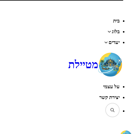
דף הבית
‹
בלוג
‹
תאילנד
‹
בנגקוק
‹
בנגקוק מחוץ למסלול: וינטג', שווקים נסתרים ואטרקציות מפתיעות. גם
הילדים יהנו.
בית
בלוג
יעדים
מטיילת
על עצמי
יצירת קשר