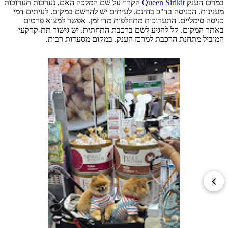
ז הענק
Queen Sirikit
הקרוי על שם המלכה האם, נערכות תערוכות
ות. הכניסה בד"כ בחינם. לעיתים יש להרשם במקום. לעיתים דמי
 סימליים. התערוכות מתחלפות מדי זמן. אפשר למצוא פרטים
 המקום. קל להגיע לשם ברכבת התחתית. יש גישור תת-קרקעי
יל מתחנת הרכבת למרכז הענק. במקום מסעדות רבות.