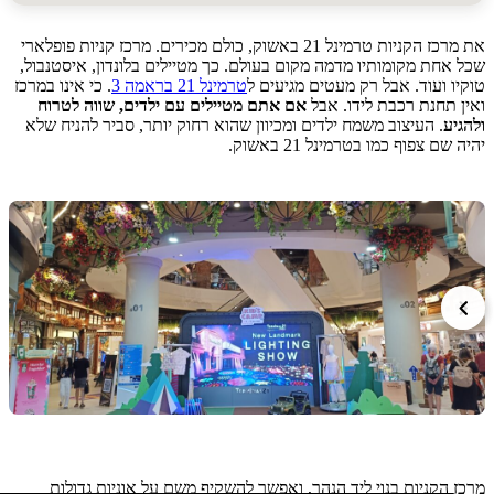
את מרכז הקניות טרמינל 21 באשוק, כולם מכירים. מרכז קניות פופלארי
חת מקומותיו מדמה מקום בעולם. כך מטיילים בלונדון, איסטנבול,
 ועוד. אבל רק מעטים מגיעים ל
טרמינל 21 בראמה 3
. כי אינו במרכז
תחנת רכבת לידו. אבל
אם אתם מטיילים עם ילדים, שווה לטרוח
ע
. העיצוב משמח ילדים ומכיוון שהוא רחוק יותר, סביר להניח שלא
ם צפוף כמו בטרמינל 21 באשוק.
הקניות בנוי ליד הנהר, ואפשר להשקיף משם על אוניות גדולות