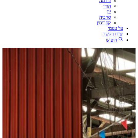
בורמה
הודו
יון
סרביה
קפריסין
על עצמי
יצירת קשר
חיפוש