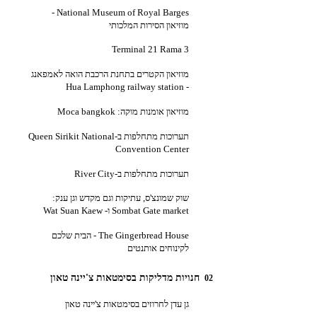
National Museum of Royal Barges -
מוזיאון הסירות המלכותי
Terminal 21 Rama 3
מוזיאון הקטרים בתחנת הרכבת הואה לאמפאנג
- Hua Lamphong railway station
מוזיאון אומנות מוקה: Moca bangkok
תערוכות מתחלפות ב-Queen Sirikit National
Convention Center
תערוכות מתחלפות ב-River City
שוק שמונצ'ס, עתיקות וגם מקדש וגן ענק:
Sombat Gate market ו- Wat Suan Kaew
The Gingerbread House - הבית שלכם
לקינוחים אותנטים
חנויות מדליקות בסימטאות צ'יינה טאון
02
גן עדן לחרוזים בסימטאות צ'יינה טאון