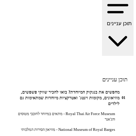
 עניינים
כן עניינים
מחפשים את בנגקוק המיוחדת? בואו להכיר שווקי פשפשים,
מוזיאונים, מקומות וינטג' ואטרקציות מיוחדות שמתאימות גם
0
לילדים
Royal Thai Air Force Museum - מתאים במיוחד לחובבי מטוסים
והג'אנר
National Museum of Royal Barges - מוזיאון הסירות המלכותי