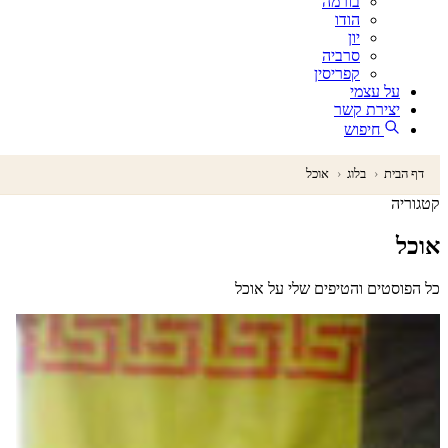
בורמה
הודו
יון
סרביה
קפריסין
על עצמי
יצירת קשר
חיפוש
דף הבית
‹
בלוג
‹
אוכל
קטגוריה
אוכל
כל הפוסטים והטיפים שלי על אוכל