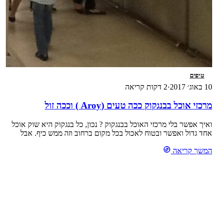
טיפים
10 באוג׳ 2017
·
2 דקות קריאה
מרכזי אוכל בבנגקוק ככה טעים (Aroy ) וככה זול
ואיך אפשר בלי מרכזי האוכל בבנגקוק ? נכון, כל בנגקוק היא שוק אוכל
אחד גדול ואפשר ובטוח לאכול בכל מקום ברחוב וזה ממש כיף. אבל
כשמטיילים עם צמחונית (כמוני למשל) קשה לפעמים למצוא אוכל
המשך קריאה
צמחוני טהור ב-100 אחוזים בדוכני הרחוב. הפתרון הנוח ביותר לאכול
באחד ממרכזי האוכל הנמצאים תמיד, בכל אחד ממרכזי הקניות השונים.
מכיוון, […]