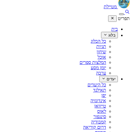
מטיילת
תפריט
בית
בלוג
כל הבלוג
תגיות
שיחון
אוכל
המלצות ספרים
יומן מסע
ערבה
יעדים
כל היעדים
תאילנד
יפן
אינדונזיה
טייוואן
לאוס
סינגפור
קמבודיה
דרום קוריאה