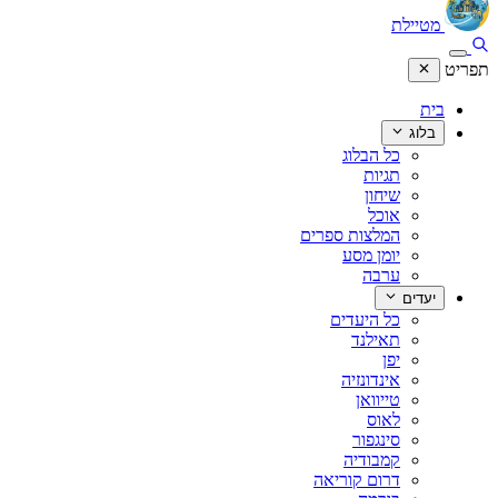
מטיילת
תפריט
בית
בלוג
כל הבלוג
תגיות
שיחון
אוכל
המלצות ספרים
יומן מסע
ערבה
יעדים
כל היעדים
תאילנד
יפן
אינדונזיה
טייוואן
לאוס
סינגפור
קמבודיה
דרום קוריאה