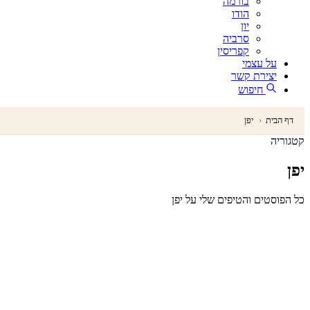
בורמה
הודו
יון
סרביה
קפריסין
על עצמי
יצירת קשר
חיפוש
דף הבית
‹
יפן
קטגוריה
יפן
כל הפוסטים והטיפים שלי על יפן