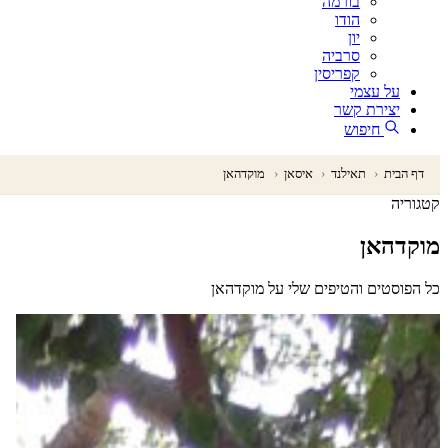
בורמה
הודו
יון
סרביה
קפריסין
על עצמי
יצירת קשר
חיפוש
דף הבית
‹
תאילנד
‹
איסאן
‹
מוקדהאן
קטגוריה
מוקדהאן
כל הפוסטים והטיפים שלי על מוקדהאן