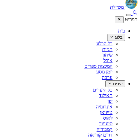
מטיילת
תפריט
בית
בלוג
כל הבלוג
תגיות
שיחון
אוכל
המלצות ספרים
יומן מסע
ערבה
יעדים
כל היעדים
תאילנד
יפן
אינדונזיה
טייוואן
לאוס
סינגפור
קמבודיה
דרום קוריאה