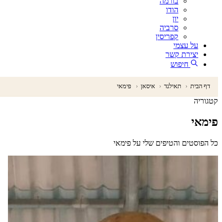
בורמה
הודו
יון
סרביה
קפריסין
על עצמי
יצירת קשר
חיפוש
דף הבית
‹
תאילנד
‹
איסאן
‹
פימאי
קטגוריה
פימאי
כל הפוסטים והטיפים שלי על פימאי