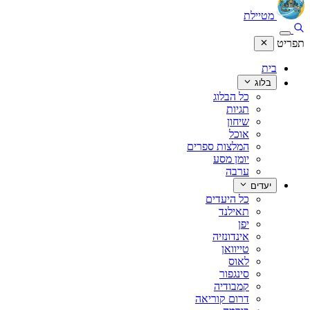
מטיילת
תפריט
בית
בלוג
כל הבלוג
תגיות
שיחון
אוכל
המלצות ספרים
יומן מסע
ערבה
יעדים
כל היעדים
תאילנד
יפן
אינדונזיה
טייוואן
לאוס
סינגפור
קמבודיה
דרום קוריאה