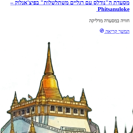
מסעדת ה"נודלס עם רגליים משתלשלות" בפיצ'אנלוק –
Phitsanuloke
חוויה במסעדה מדליקה
המשך קריאה