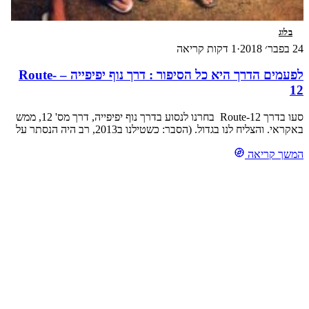
בלוג
24 בפבר׳ 2018
·
1 דקות קריאה
לפעמים הדרך היא כל הסיפור : דרך נוף יפיפייה – Route-
12
סעו בדרך Route-12 בחרנו לנסוע בדרך נוף יפיפייה, דרך מס' 12, ממש
באקראי. והצליח לנו בגדול. (הסבר: כשטילנו ב2013, רב היה הנסתר על
הגלוי. טרם אפליקציות דרכים שעוזרות בניווט). ואכן, הדרך
המשך קריאה
מפיצ'אנלוק לסוקותאי עוברת בנוף יפיפייה. רצוף מפלים, בתי קפה
נחמדים, תחנות עצירה לצפייה בנוף. בבתי הקפה אווירה צעירה מיוחדת
וקפה מצוין. ואם אני לא טועה, גם שידורי […]