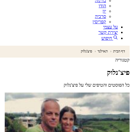
בורמה
הודו
יון
סרביה
קפריסין
על עצמי
יצירת קשר
חיפוש
דף הבית
‹
תאילנד
‹
פיצ'נלוק
קטגוריה
פיצ'נלוק
כל הפוסטים והטיפים שלי על פיצ'נלוק