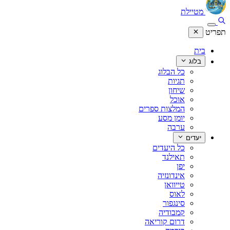
מטיילת
תפריט
בית
בלוג
כל הבלוג
תגיות
שיחון
אוכל
המלצות ספרים
יומן מסע
ערבה
יעדים
כל היעדים
תאילנד
יפן
אינדונזיה
טייוואן
לאוס
סינגפור
קמבודיה
דרום קוריאה