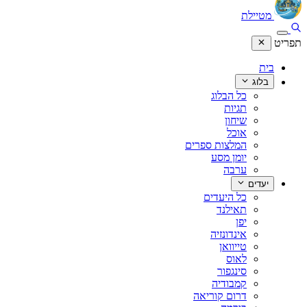
מטיילת
תפריט
בית
בלוג
כל הבלוג
תגיות
שיחון
אוכל
המלצות ספרים
יומן מסע
ערבה
יעדים
כל היעדים
תאילנד
יפן
אינדונזיה
טייוואן
לאוס
סינגפור
קמבודיה
דרום קוריאה