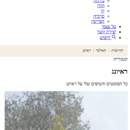
בורמה
הודו
יון
סרביה
קפריסין
על עצמי
יצירת קשר
חיפוש
דף הבית
‹
תאילנד
‹
ראיונג
קטגוריה
ראיונג
כל הפוסטים והטיפים שלי על ראיונג