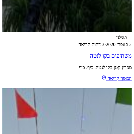
ילנד
·
3 דקות קריאה
פים בקו לנטה
קטן בקו לנטה. כיף. כיף
 קריאה