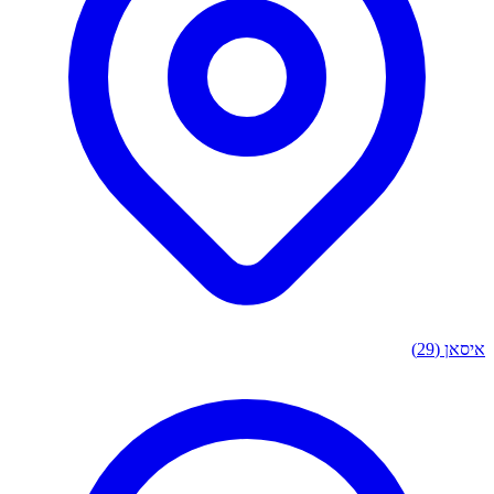
ן
(29)