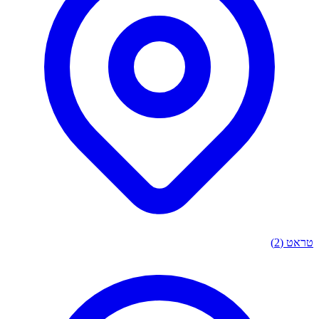
ט
(2)