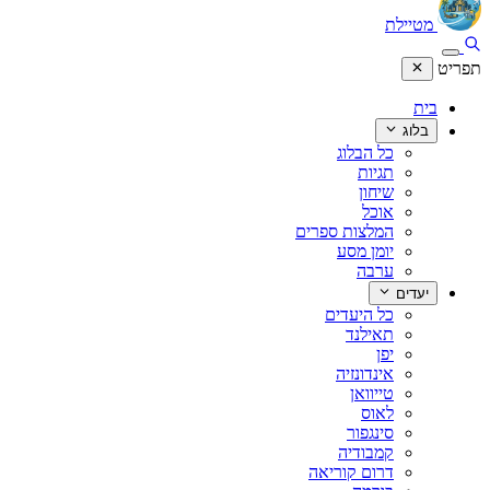
מטיילת
תפריט
בית
בלוג
כל הבלוג
תגיות
שיחון
אוכל
המלצות ספרים
יומן מסע
ערבה
יעדים
כל היעדים
תאילנד
יפן
אינדונזיה
טייוואן
לאוס
סינגפור
קמבודיה
דרום קוריאה