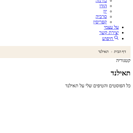
בורמה
הודו
יון
סרביה
קפריסין
על עצמי
יצירת קשר
חיפוש
דף הבית
‹
תאילנד
קטגוריה
תאילנד
כל הפוסטים והטיפים שלי על תאילנד