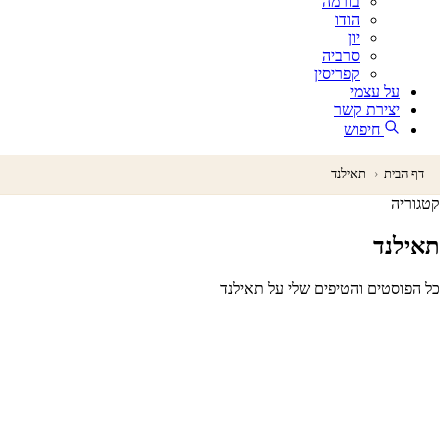
בורמה
הודו
יון
סרביה
קפריסין
על עצמי
יצירת קשר
חיפוש
דף הבית
‹
תאילנד
קטגוריה
תאילנד
כל הפוסטים והטיפים שלי על תאילנד