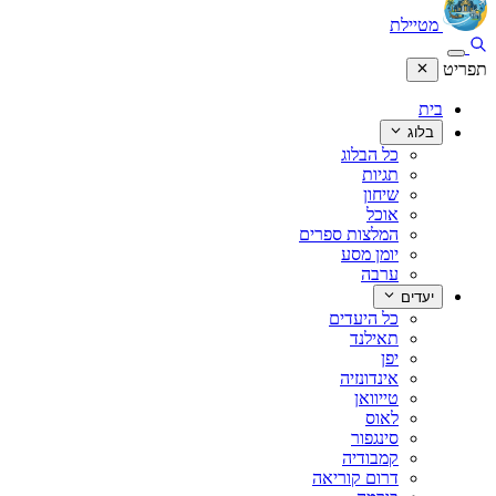
מטיילת
תפריט
בית
בלוג
כל הבלוג
תגיות
שיחון
אוכל
המלצות ספרים
יומן מסע
ערבה
יעדים
כל היעדים
תאילנד
יפן
אינדונזיה
טייוואן
לאוס
סינגפור
קמבודיה
דרום קוריאה