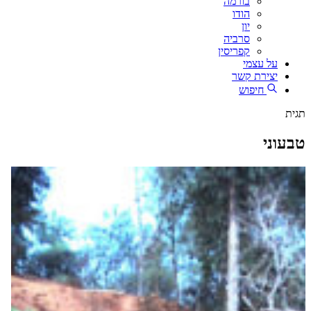
בורמה
הודו
יון
סרביה
קפריסין
על עצמי
יצירת קשר
חיפוש
תגית
טבעוני