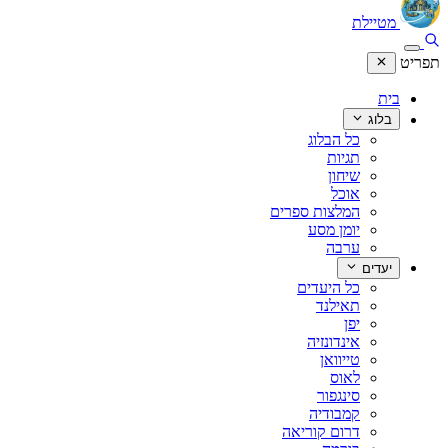
מטיילת
תפריט
בית
בלוג
כל הבלוג
תגיות
שיחון
אוכל
המלצות ספרים
יומן מסע
ערבה
יעדים
כל היעדים
תאילנד
יפן
אינדונזיה
טייוואן
לאוס
סינגפור
קמבודיה
דרום קוריאה