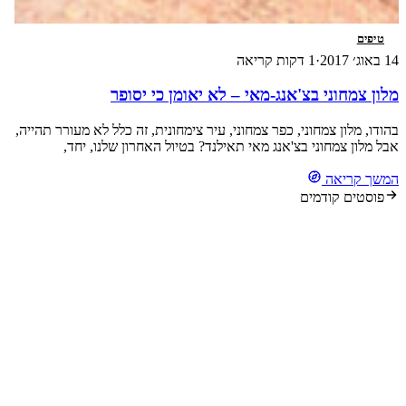
טיפים
14 באוג׳ 2017
·
1 דקות קריאה
מלון צמחוני בצ'אנג-מאי – לא יאומן כי יסופר
בהודו, מלון צמחוני, כפר צמחוני, עיר צימחונית, זה כלל לא מעורר תהייה,
אבל מלון צמחוני בצ'אנג מאי תאילנד? בטיול האחרון שלנו, יחד,
בצ'אנג-מאי (לעת עתה) שנת 2014 – בחרתי את המלון הזה בשם המוזר
המשך קריאה
: גרין טייר האוס . הופתעתי כל כך מלמצוא מלון צמחוני, ככה פתאום.
ועוד נכתב בביקורות על המלון, כי המזרונים נוחים ביותר. […]
פוסטים קודמים