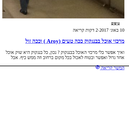
טיפים
10 באוג׳ 2017
·
2 דקות קריאה
מרכזי אוכל בבנגקוק ככה טעים (Aroy ) וככה זול
ואיך אפשר בלי מרכזי האוכל בבנגקוק ? נכון, כל בנגקוק היא שוק אוכל
אחד גדול ואפשר ובטוח לאכול בכל מקום ברחוב וזה ממש כיף. אבל
כשמטיילים עם צמחונית (כמוני למשל) קשה לפעמים למצוא אוכל
המשך קריאה
צמחוני טהור ב-100 אחוזים בדוכני הרחוב. הפתרון הנוח ביותר לאכול
באחד ממרכזי האוכל הנמצאים תמיד, בכל אחד ממרכזי הקניות השונים.
מכיוון, […]