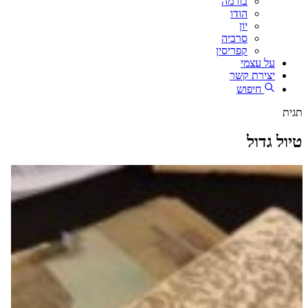
בורמה
הודו
יון
סרביה
קפריסין
על עצמי
יצירת קשר
חיפוש
תגית
טיול גדול