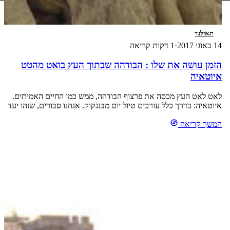
תאילנד
14 באוג׳ 2017
·
1 דקות קריאה
הזמן עושה את שלו : הבודהה שבתוך העץ בואט מהטט
איוטאיה
לאט לאט העץ מכסה את פרצוף הבודהה, ממש כמו החיים האמיתים.
איוטאיה: בדרך כלל עורכים טיול יום מבנגקוק. אנחנו סבורים, שזהו יעד
מעניין לפחות לכמה ימים.לקריאה נוספת בבלוג שלי על איוטאיה – לחצו
כאן
המשך קריאה