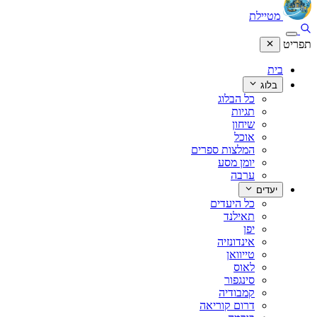
מטיילת
תפריט
בית
בלוג
כל הבלוג
תגיות
שיחון
אוכל
המלצות ספרים
יומן מסע
ערבה
יעדים
כל היעדים
תאילנד
יפן
אינדונזיה
טייוואן
לאוס
סינגפור
קמבודיה
דרום קוריאה