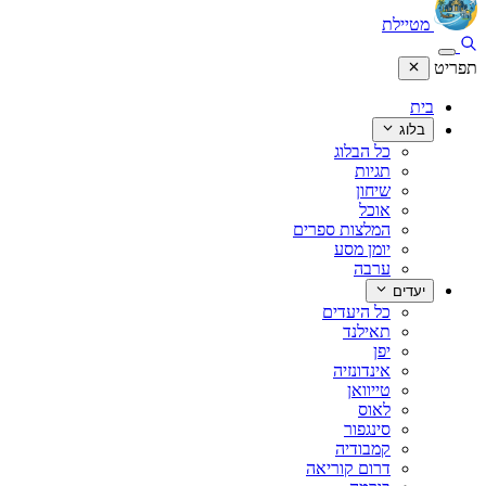
מטיילת
תפריט
בית
בלוג
כל הבלוג
תגיות
שיחון
אוכל
המלצות ספרים
יומן מסע
ערבה
יעדים
כל היעדים
תאילנד
יפן
אינדונזיה
טייוואן
לאוס
סינגפור
קמבודיה
דרום קוריאה