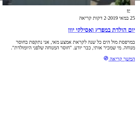
יון
25 במאי 2019
·
2 דקות קריאה
יום הולדת במפרץ ואסילקי יוון
במרפסת מול הים כל שנה לקראת אמצע מאי, אני נתקפת בחוסר
מנוחה. מי שמכיר אותי, כבר יודע. "חוסר המנוחה שלפני היומולדת".
וחוסר המנוחה הזה, הוא שמוביל אותי תמיד להרפתקאה קטנה מחוץ
המשך קריאה
לשיגרה. השנה, בשיטוט קל ברחבי אתרי הטיסות, נמצאו שני כרטיסים
זולים להפליא לאתונה. ומכיוון שכבר הרבה זמן רצינו להגיע למפרץ
ואסילקי היפה. בו נמצא […]