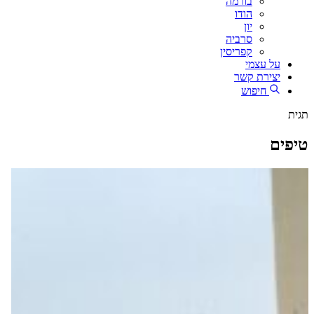
בורמה
הודו
יון
סרביה
קפריסין
על עצמי
יצירת קשר
חיפוש
תגית
טיפים