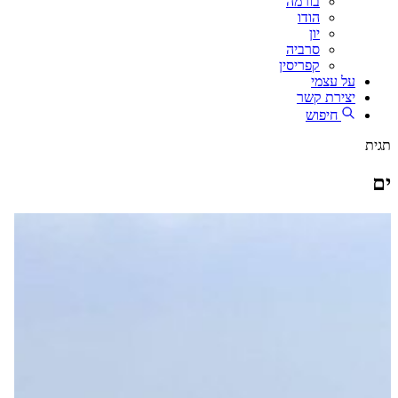
בורמה
הודו
יון
סרביה
קפריסין
על עצמי
יצירת קשר
חיפוש
תגית
ים