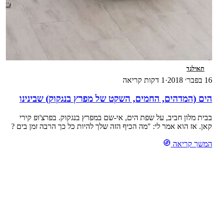
תאילנד
16 בפבר׳ 2018
·
1 דקות קריאה
הים (המדהים, החמים, השקט של מפרץ בנגקוק) שבינינו
בבית מלון חביב, על שפת הים, אי-שם במפרץ בנגקוק. בפרצ'ופ קירי
קאן. אז הוא אמר לי: "מה הכיף הזה שלך להיות כל כך הרבה זמן בים ?
תנועת הגלים ? הנעימות שבמים ?" ניסיתי להסביר לו. שכח, שאי פעם
המשך קריאה
לפני יותר מיובל שנים, התערסל בחמימות מי השפיר -תשעה חודשים…
לא השתכנע. יצא מהים. יחכה לי […]