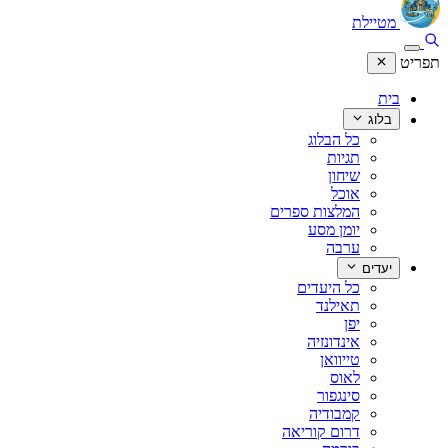
מטיילת
תפריט
בית
בלוג
כל הבלוג
תגיות
שיחון
אוכל
המלצות ספרים
יומן מסע
ערבה
יעדים
כל היעדים
תאילנד
יפן
אינדונזיה
טייוואן
לאוס
סינגפור
קמבודיה
דרום קוריאה