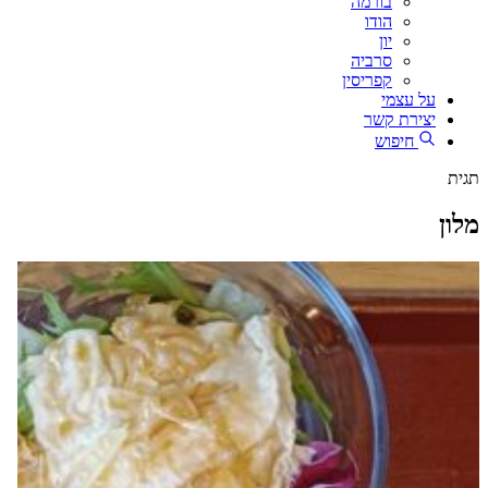
בורמה
הודו
יון
סרביה
קפריסין
על עצמי
יצירת קשר
חיפוש
תגית
מלון