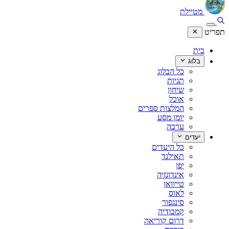
מטיילת
תפריט
בית
בלוג
כל הבלוג
תגיות
שיחון
אוכל
המלצות ספרים
יומן מסע
ערבה
יעדים
כל היעדים
תאילנד
יפן
אינדונזיה
טייוואן
לאוס
סינגפור
קמבודיה
דרום קוריאה