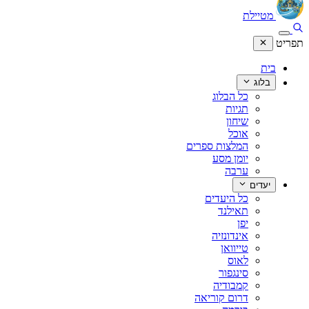
מטיילת
תפריט
בית
בלוג
כל הבלוג
תגיות
שיחון
אוכל
המלצות ספרים
יומן מסע
ערבה
יעדים
כל היעדים
תאילנד
יפן
אינדונזיה
טייוואן
לאוס
סינגפור
קמבודיה
דרום קוריאה