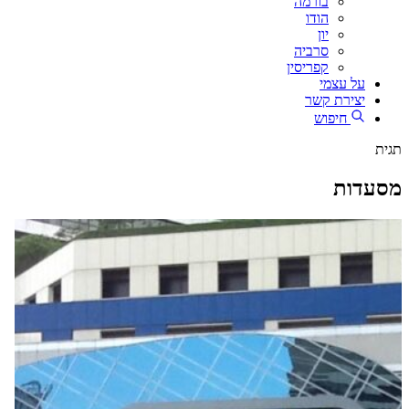
בורמה
הודו
יון
סרביה
קפריסין
על עצמי
יצירת קשר
חיפוש
תגית
מסעדות