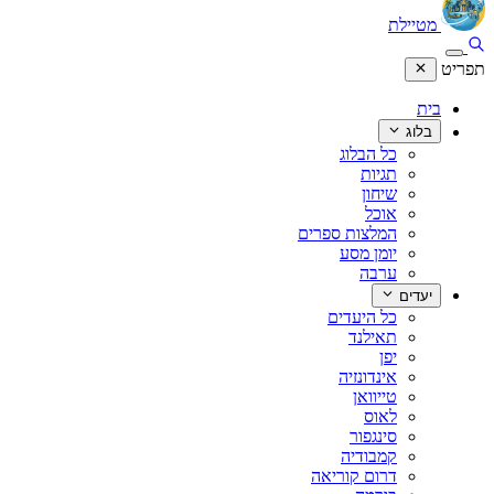
מטיילת
תפריט
בית
בלוג
כל הבלוג
תגיות
שיחון
אוכל
המלצות ספרים
יומן מסע
ערבה
יעדים
כל היעדים
תאילנד
יפן
אינדונזיה
טייוואן
לאוס
סינגפור
קמבודיה
דרום קוריאה