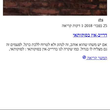
בלוג
25 בפבר׳ 2018
·
1 דקות קריאה
דרייב-אין בסוקותאי
אם יש משהו שהוא אוהב, זה לנהוג ולא לטרוח ללכת ברגל. לפעמים זה
גם מצליח לו בגדול. כמו שקרה לנו בדרייב-אין בסוקותאי : לסוקותאי,
הגענו כאמור מפיצ'נלוק, בדרך 12 המהממת. במזל גדול מאוד, גילנו, כי
המשך קריאה
ניתן לשלם כרטיס כניסה יומי לרכב ! (בנוסף כמובן למחיר הרגיל של
הכניסה) . היה חם מאוד ולח, כצפוי בתאילנד […]