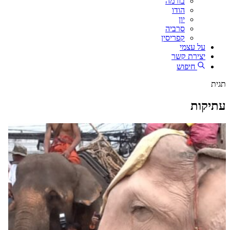
בורמה
הודו
יון
סרביה
קפריסין
על עצמי
יצירת קשר
חיפוש
תגית
עתיקות