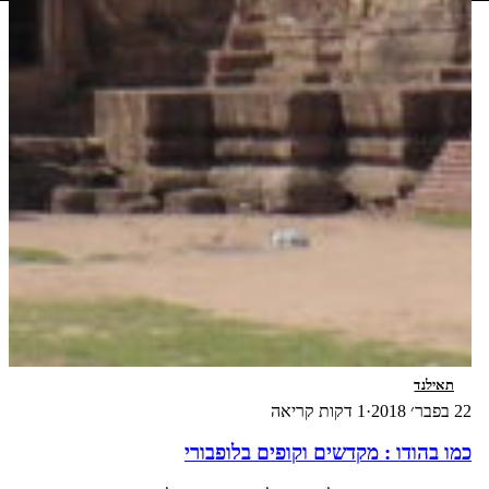
תאילנד
22 בפבר׳ 2018
·
1 דקות קריאה
כמו בהודו : מקדשים וקופים בלופבורי