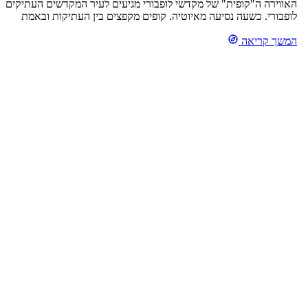
האווירה ה"קופית" של מקדשי לופבורי מגיעים לעיר המקדשים העתיקים
לופבורי. כשעה נסיעה מאיוטיה. קופים מקפצים בין העתיקות ובאמת
אפשר לחשוב לרגע כי הגענו להודו. המקדשים המטופחים, מקודשים
המשך קריאה
בעיקר לאל שיווה ולאל בראהמה. (מהמיתולגיה ההינדית, שורשי
הבודיהיזם). קופים מקיר לקיר וכמו בהודו, צריך להשמר מפניהם. ברחוב
שמול ארמון המלך נמצאות מספר מסעדות מקומיות, כי אי אפשר […]