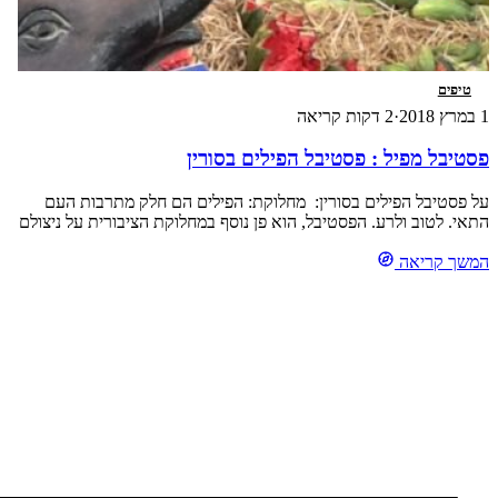
טיפים
1 במרץ 2018
·
2 דקות קריאה
פסטיבל מפיל : פסטיבל הפילים בסורין
על פסטיבל הפילים בסורין: מחלוקת: הפילים הם חלק מתרבות העם
התאי. לטוב ולרע. הפסטיבל, הוא פן נוסף במחלוקת הציבורית על ניצולם
של הפילים. אני חיבבתי את הצד הטוב של הפסטיבל: מצעד עגלות
המשך קריאה
מקושטות להדהים ועליהן שפע ירקות ופירות שיועדו למחרת לפילים
ולא אהבתי את מופע הפילים, המדמה את פלישת הבורמזים לאיוטיה.
אך אני בהחלט מבינה […]