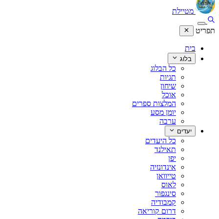
מטיילת
תפריט
בית
בלוג
כל הבלוג
תגיות
שיחון
אוכל
המלצות ספרים
יומן מסע
ערבה
יעדים
כל היעדים
תאילנד
יפן
אינדונזיה
טייוואן
לאוס
סינגפור
קמבודיה
דרום קוריאה