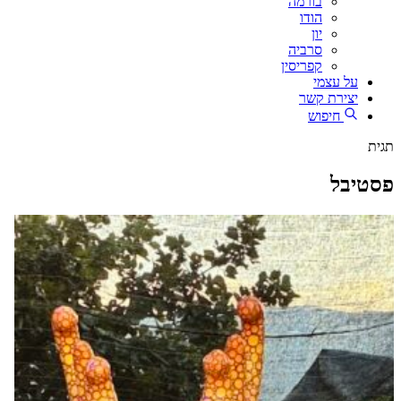
בורמה
הודו
יון
סרביה
קפריסין
על עצמי
יצירת קשר
חיפוש
תגית
פסטיבל