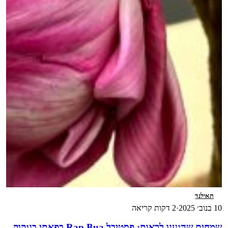
תאילנד
10 בנוב׳ 2025
·
2 דקות קריאה
שמחים שהגענו לראות: פסטיבל Rap Bua בפאתי בנגקוק