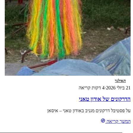
תאילנד
21 ביולי 2026
·
4 דקות קריאה
הדרקונים של אודון טאני
על פסטיבל דרקונים מגניב באודון טאני – איסאן
המשך קריאה