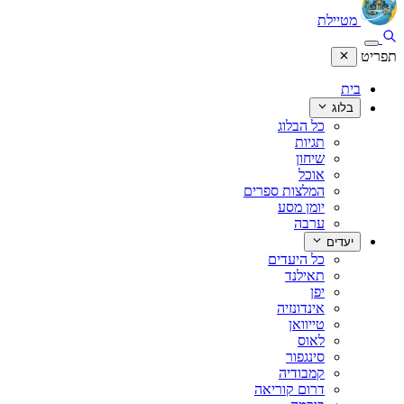
מטיילת
תפריט
בית
בלוג
כל הבלוג
תגיות
שיחון
אוכל
המלצות ספרים
יומן מסע
ערבה
יעדים
כל היעדים
תאילנד
יפן
אינדונזיה
טייוואן
לאוס
סינגפור
קמבודיה
דרום קוריאה