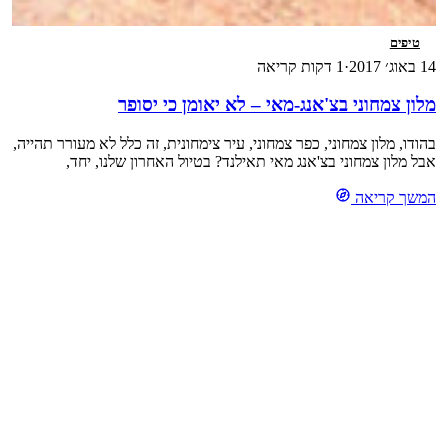
טיפים
14 באוג׳ 2017
·
1 דקות קריאה
מלון צמחוני בצ'אנג-מאי – לא יאומן כי יסופר
בהודו, מלון צמחוני, כפר צמחוני, עיר צימחונית, זה כלל לא מעורר תהייה,
אבל מלון צמחוני בצ'אנג מאי תאילנד? בטיול האחרון שלנו, יחד,
בצ'אנג-מאי (לעת עתה) שנת 2014 – בחרתי את המלון הזה בשם המוזר
המשך קריאה
: גרין טייר האוס . הופתעתי כל כך מלמצוא מלון צמחוני, ככה פתאום.
ועוד נכתב בביקורות על המלון, כי המזרונים נוחים ביותר. […]