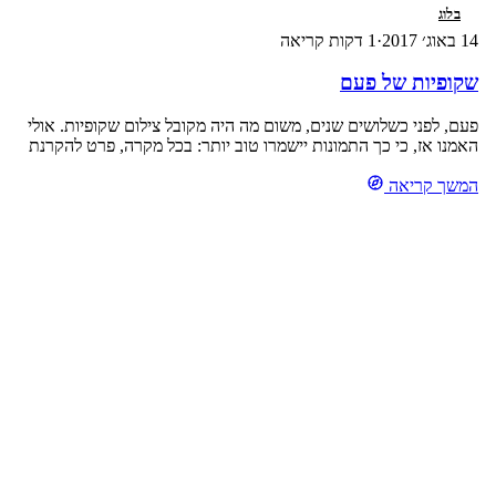
בלוג
14 באוג׳ 2017
·
1 דקות קריאה
שקופיות של פעם
פעם, לפני כשלושים שנים, משום מה היה מקובל צילום שקופיות. אולי
האמנו אז, כי כך התמונות יישמרו טוב יותר: בכל מקרה, פרט להקרנת
השקופיות במקרן. וזה הצריך, חושך, מקרן שקופיות (למי עוד יש)
המשך קריאה
וקהל… אחרת לשם מה טרחנו… וכך יצא, שהתמונות אשר נכלאו
במסגרות נייר קטנות, כמעט בלתי נראו משך השנים. עד שרכשתי סורק
שקופיות […]