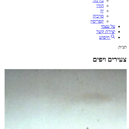
בורמה
הודו
יון
סרביה
קפריסין
על עצמי
יצירת קשר
חיפוש
תגית
צעירים ויפים