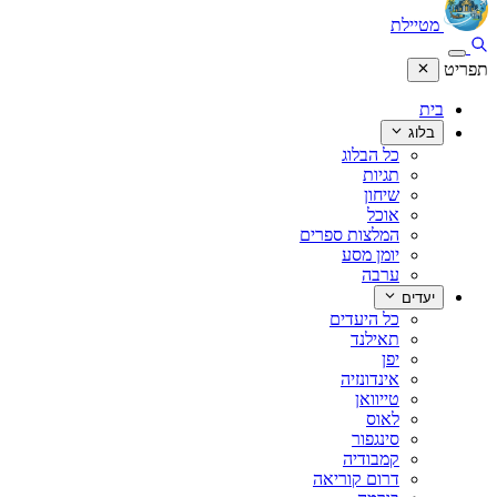
מטיילת
תפריט
בית
בלוג
כל הבלוג
תגיות
שיחון
אוכל
המלצות ספרים
יומן מסע
ערבה
יעדים
כל היעדים
תאילנד
יפן
אינדונזיה
טייוואן
לאוס
סינגפור
קמבודיה
דרום קוריאה