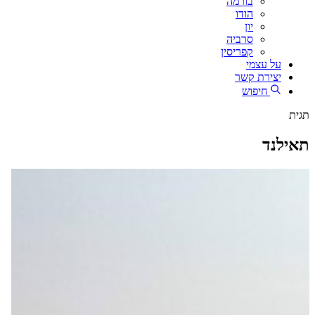
בורמה
הודו
יון
סרביה
קפריסין
על עצמי
יצירת קשר
חיפוש
תגית
תאילנד