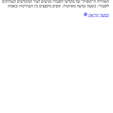
האווירה ה"קופית" של מקדשי לופבורי מגיעים לעיר המקדשים העתיקים
לופבורי. כשעה נסיעה מאיוטיה. קופים מקפצים בין העתיקות ובאמת
אפשר לחשוב לרגע כי הגענו להודו. המקדשים המטופחים, מקודשים
המשך קריאה
בעיקר לאל שיווה ולאל בראהמה. (מהמיתולגיה ההינדית, שורשי
הבודיהיזם). קופים מקיר לקיר וכמו בהודו, צריך להשמר מפניהם. ברחוב
שמול ארמון המלך נמצאות מספר מסעדות מקומיות, כי אי אפשר […]