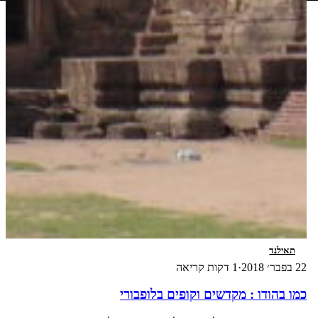
תאילנד
22 בפבר׳ 2018
·
1 דקות קריאה
כמו בהודו : מקדשים וקופים בלופבורי