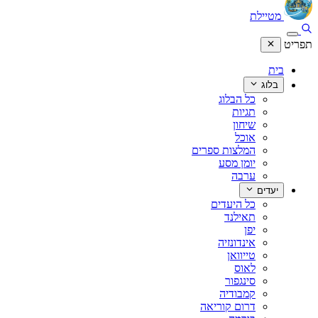
מטיילת
תפריט
בית
בלוג
כל הבלוג
תגיות
שיחון
אוכל
המלצות ספרים
יומן מסע
ערבה
יעדים
כל היעדים
תאילנד
יפן
אינדונזיה
טייוואן
לאוס
סינגפור
קמבודיה
דרום קוריאה