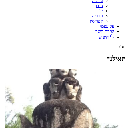
בורמה
הודו
יון
סרביה
קפריסין
על עצמי
יצירת קשר
חיפוש
תגית
תאילנד