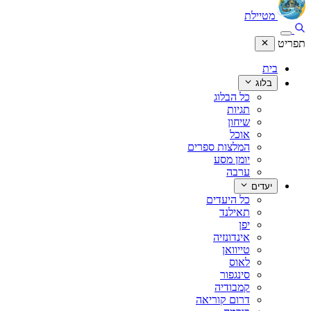
מטיילת
תפריט
בית
בלוג
כל הבלוג
תגיות
שיחון
אוכל
המלצות ספרים
יומן מסע
ערבה
יעדים
כל היעדים
תאילנד
יפן
אינדונזיה
טייוואן
לאוס
סינגפור
קמבודיה
דרום קוריאה