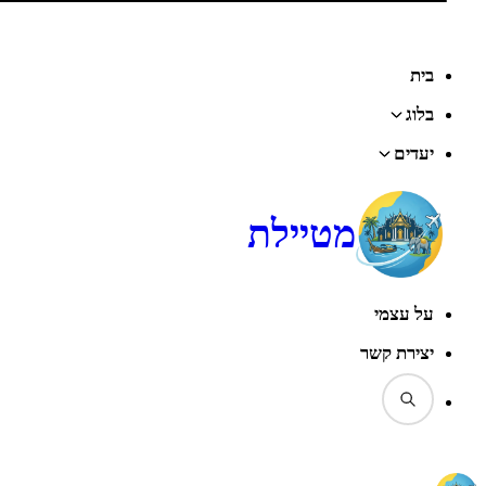
דף הבית
‹
בלוג
‹
הודו
‹
אודיפור
‹
א'הר – עיר המתים של אודיפור
בית
בלוג
יעדים
מטיילת
על עצמי
יצירת קשר