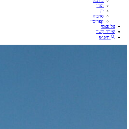
בורמה
הודו
יון
סרביה
קפריסין
על עצמי
יצירת קשר
חיפוש