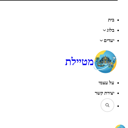
דף הבית
‹
בלוג
‹
יפן
‹
קיוטו
‹
קיוטו הלוהטת
בית
בלוג
יעדים
מטיילת
על עצמי
יצירת קשר