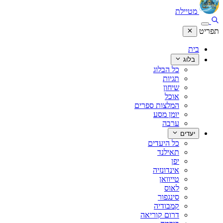
מטיילת
תפריט
בית
בלוג
כל הבלוג
תגיות
שיחון
אוכל
המלצות ספרים
יומן מסע
ערבה
יעדים
כל היעדים
תאילנד
יפן
אינדונזיה
טייוואן
לאוס
סינגפור
קמבודיה
דרום קוריאה