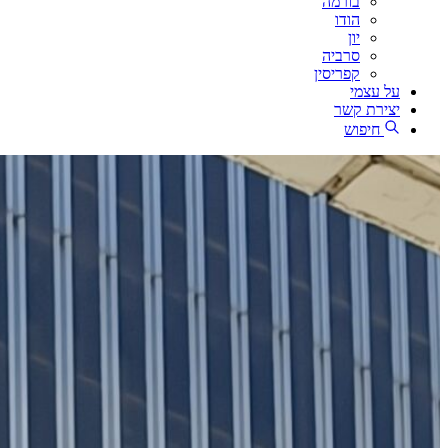
בורמה
הודו
יון
סרביה
קפריסין
על עצמי
יצירת קשר
חיפוש