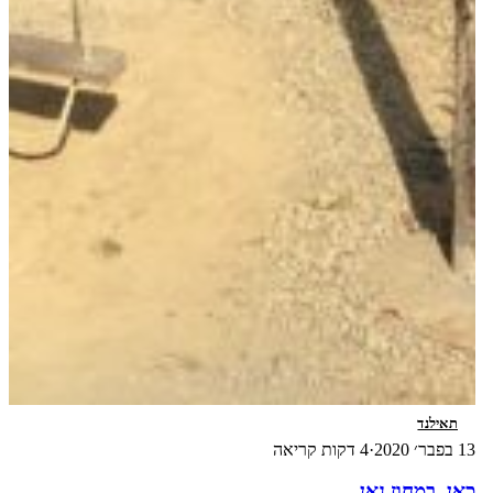
תאילנד
13 בפבר׳ 2020
·
4 דקות קריאה
כאן, במחוז נאן.