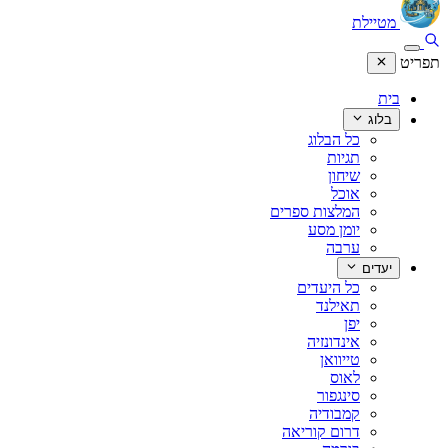
מטיילת
תפריט
בית
בלוג
כל הבלוג
תגיות
שיחון
אוכל
המלצות ספרים
יומן מסע
ערבה
יעדים
כל היעדים
תאילנד
יפן
אינדונזיה
טייוואן
לאוס
סינגפור
קמבודיה
דרום קוריאה