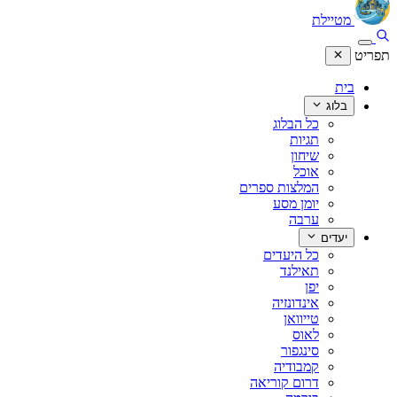
מטיילת
תפריט
בית
בלוג
כל הבלוג
תגיות
שיחון
אוכל
המלצות ספרים
יומן מסע
ערבה
יעדים
כל היעדים
תאילנד
יפן
אינדונזיה
טייוואן
לאוס
סינגפור
קמבודיה
דרום קוריאה