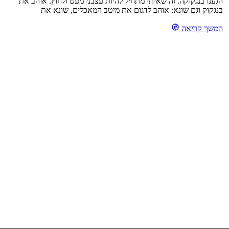
הגענו בנגקוקה. זה שאיתי מתחיל להיות עצבני מעט ולחוץ. אוהב את
בנגקוק וגם שונא: אוהב לדגום את מיטב המאכלים, שונא את
הקילומטרים הארוכים ברגל. אוהב את האווירה. שונא את הקניות. אוהב
המשך קריאה
את השווקים הרבים, שונא חיפוש אחר מתנות. בקיצור, אם לצטט :
"בנגקוק זה כבר לא חופשה. זו עבודה .." נובמבר 2017