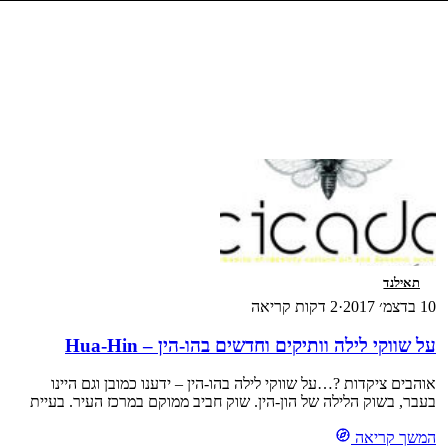
תאילנד
10 בדצמ׳ 2017
·
2 דקות קריאה
על שווקי לילה וותיקים וחדשים בהו-הין – Hua-Hin
אוהבים ציקדות ?…על שווקי לילה בהו-הין – ידענו כמובן וגם היינו
בעבר, בשוק הלילה של הון-הין. שוק חביב ממוקם במרכז העיר. בעיית
חניית הרכב נפתרה, כאשר גילנו כי המקומיים, חונים, ברחבת המקדש
המשך קריאה
הסמוכה לשוק וכך תמורת 20 באט (ועוד 20 באט לשומר, שלא יקטר כי