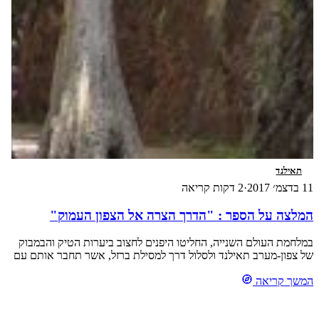
תאילנד
11 בדצמ׳ 2017
·
2 דקות קריאה
המלצה על הספר : "הדרך הצרה אל הצפון העמוק"
במלחמת העולם השנייה, החליטו היפנים לחצוב ביערות הטיק והבמבוק
של צפון-מערב תאילנד ולסלול דרך למסילת ברזל, אשר תחבר אותם עם
כוחותיהם בבורמה.
המשך קריאה