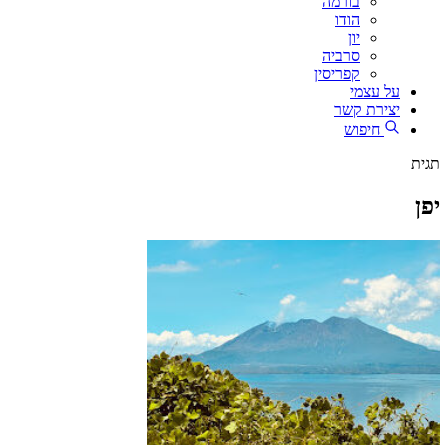
בורמה
הודו
יון
סרביה
קפריסין
על עצמי
יצירת קשר
חיפוש
תגית
יפן