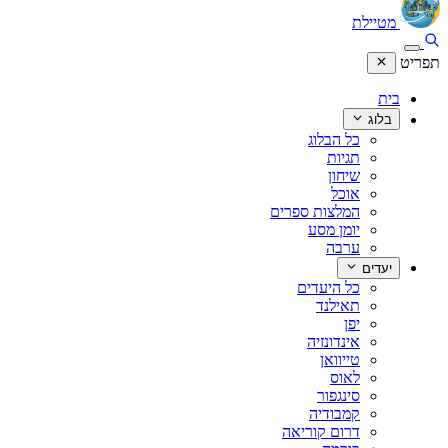
מטיילת
תפריט
בית
בלוג
כל הבלוג
תגיות
שיחון
אוכל
המלצות ספרים
יומן מסע
ערבה
יעדים
כל היעדים
תאילנד
יפן
אינדונזיה
טייוואן
לאוס
סינגפור
קמבודיה
דרום קוריאה