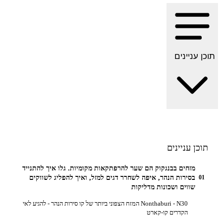
 עניינים
כן עניינים
מזחים בבנגקוק הם שער להרפתקאות מקומיות. גלו איך להתנייד
בסירות הנהר, איפה לשחרר דגים למזל, ואיך להפליג לשווקים
0
שווים ושכונות מדליקות
Nonthaburi - N30 המזח הצפוני ביותר של קו סירות הנהר - להגיע לאי
הקדרים קו-קארט