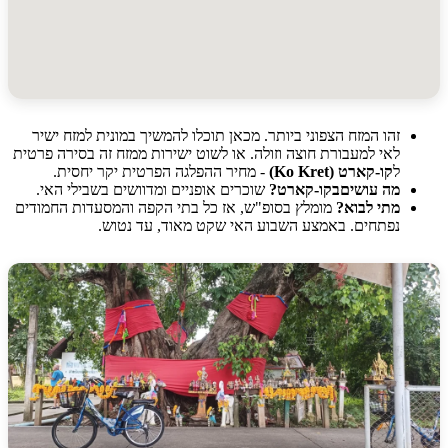
זהו המזח הצפוני ביותר. מכאן תוכלו להמשיך במונית למזח ישיר
לאי למעבורת חוצה וזולה. או לשוט ישירות ממזח זה בסירה פרטית
ל
קו-קארט (Ko Kret)
- מחיר ההפלגה הפרטית יקר יחסית.
מה עושיםבקו-קארט?
שוכרים אופניים ומדוושים בשבילי האי.
מתי לבוא?
מומלץ בסופ"ש, אז כל בתי הקפה והמסעדות החמודים
נפתחים. באמצע השבוע האי שקט מאוד, עד נטוש.