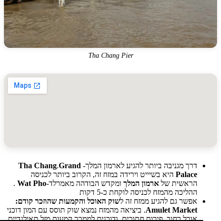
Tha Chang Pier
דרך מגניבה ביותר להגיע לארמון המלך-
Grand
.
Tha Chang
Palace
היא בשיייט וירידה במזח זה, הקרוב ביותר לכניסה
הראשית של
ארמון המלך
ומקדש הבודהה מאמרלד-
Wat Pho
.
ההליכה מהמזח לכניסה לוקחת כ-5 דקות
אפשר גם להגיע ממזח זה ל
שוק האוכל והקמעות שהוזכר קודם:
Amulet Market
. ביציאה מהמזח נמצא שוק תוסס עם המון דוכני
אוכל רחוב, פירות חתוכים, ודוכנים לממכר קמעות מזל תאילנדיים.