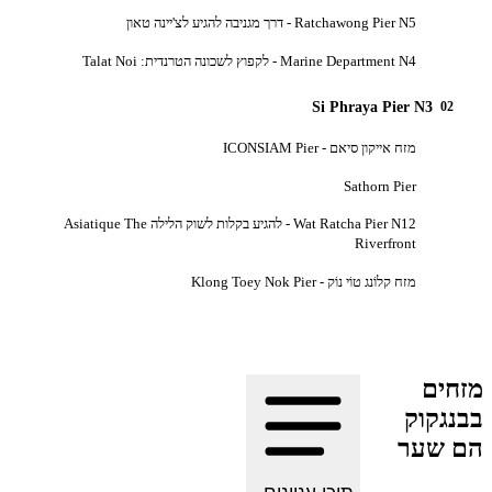
Ratchawong Pier N5 - דרך מגניבה להגיע לצ'יינה טאון
Marine Department N4 - לקפוץ לשכונה הטרנדית: Talat Noi
Si Phraya Pier N3
0
מזח אייקון סיאם - ICONSIAM Pier
Sathorn Pier
Wat Ratcha Pier N12 - להגיע בקלות לשוק הלילה Asiatique The
Riverfront
מזח קלוֹנג טוֹי נוֹק - Klong Toey Nok Pier
ים
גקוק
שער