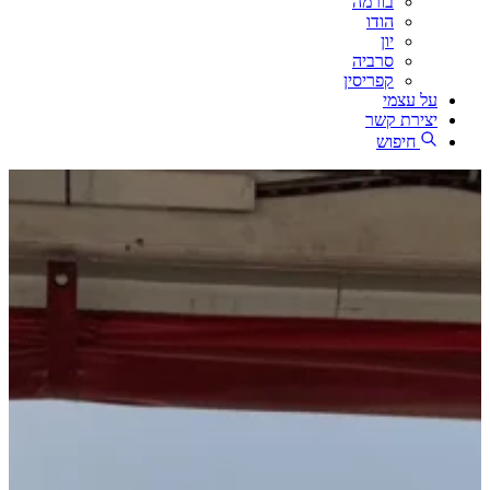
בורמה
הודו
יון
סרביה
קפריסין
על עצמי
יצירת קשר
חיפוש