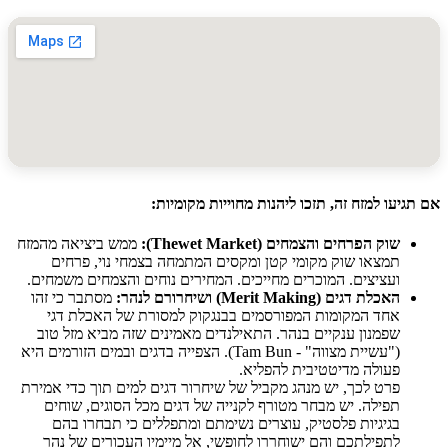
יעו למזח זה, תזכו ליהנות מחוייות מקומיות:
שוק הפרחים והצמחים (Thewet Market):
ממש ביציאה מהמזח
תמצאו שוק מקומי קטן ומקסים המתמחה בצמחי נוי, פרחים
ועציצים. המוכרים מחייכים. המחירים נוחים והצמחים משמחים.
האכלת דגים (Merit Making) ושיחרורם לנהר:
מסתבר כי זהו
אחד המקומות המפורסמים בבנגקוק למסורת של האכלת דגי
שפמנון ענקיים בנהר. התאילנדים מאמינים שזה מביא מזל טוב
("עשיית מצווה" - Tam Bun). הצפייה בדגים ובמים הזורמים היא
פעולה מדיטטיבית להפליא.
פרט לכך, יש מנהג מקביל של שיחרור דגים למים תוך כדי אמירת
תפילה. יש מבחר מטורף לקנייה של דגים מכל הסוגים, שוחים
בגיגיות פלסטיק, עוצרים נשימתם ומתפללים כי תבחרו בהם
לתפילתכם והם ישוחררו לחופשי, אל מיימיו העכורים של נהר