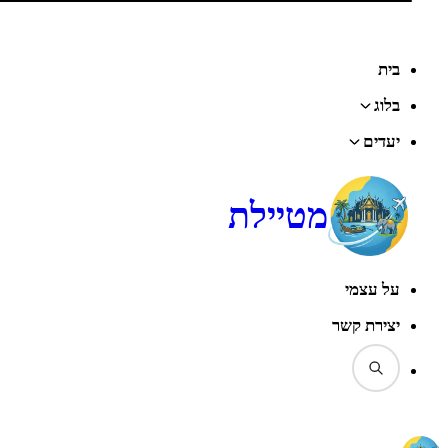
דף הבית
‹
בלוג
‹
תאילנד
‹
בנגקוק
‹
מדריך המזחים של בנגקוק: כל מה שצריך לדעת המזחים של נהר ה"צ'או
פראייה".
בית
בלוג
יעדים
מטיילת
על עצמי
יצירת קשר