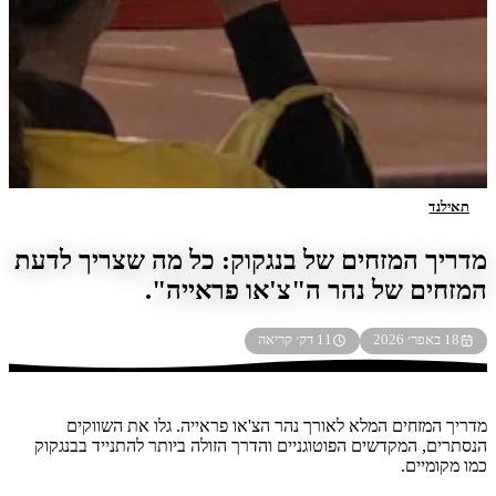
ילנד
יך המזחים של בנגקוק: כל מה שצריך לדעת
חים של נהר ה"צ'או פראייה".
באפר׳ 2026
11 דק׳ קריאה
 המזחים המלא לאורך נהר הצ'או פראייה. גלו את השווקים
ים, המקדשים הפוטוגניים והדרך הזולה ביותר להתנייד בבנגקוק
קומיים.