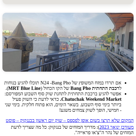
אם תרדו במזח המשופץ של N24 -Bang Pho תוכלו להגיע בנוחות
ל
רכבת התחתית
Bang Pho
של הקו הכחול (
MRT Blue Line
).
אפשר להגיע ברכבת התחתית לתחנת שוק סוף השבוע המפורסם:
Market.
Chatuchak Weekend
כדאי לדעת כי השוק פעיל
ביותר בימי סוף השבוע. בשאר הימים, הוא פתוח חלקית. בימי שני
- חמישי, הופך לשוק צמחים משגע!
 שלא תרצו בשום אופן לפספס – שוק יום ראשון בבנגקוק – פוסט
 ינואר 2023
)
: מדריך המזחים של בנגקוק: כל מה שצריך לדעת
ם של נהר ה"צ'או פראייה".