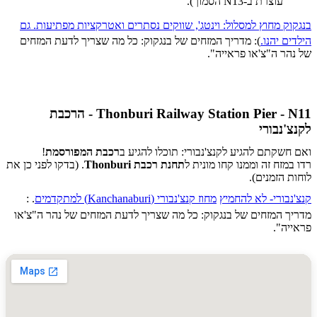
עוצרת ב-N13 הסמוך).
ק מחוץ למסלול: וינטג', שווקים נסתרים ואטרקציות מפתיעות. גם
ם יהנו.
)
: מדריך המזחים של בנגקוק: כל מה שצריך לדעת המזחים
ר ה"צ'או פראייה".
Thonburi Railway Station Pier - N11 - הרכבת
'נבורי
שקתם להגיע לקנצ'נבורי: תוכלו להגיע ב
רכבת המפורסמת
!
מזח זה וממנו קחו מונית ל
תחנת רכבת Thonburi
. (בדקו לפני כן את
 הזמנים).
בורי- לא להחמיץ
מחוז קנצ'נבורי (Kanchanaburi) למתקדמים
.
:
 המזחים של בנגקוק: כל מה שצריך לדעת המזחים של נהר ה"צ'או
ה".