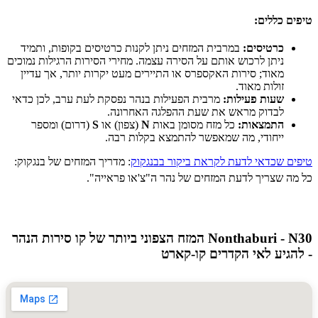
 כללים:
כרטיסים:
במרבית המזחים ניתן לקנות כרטיסים בקופות, ותמיד
ניתן לרכוש אותם על הסירה עצמה. מחירי הסירות הרגילות נמוכים
מאוד; סירות האקספרס או התיירים מעט יקרות יותר, אך עדיין
זולות מאוד.
שעות פעילות:
מרבית הפעילות בנהר נפסקת לעת ערב, לכן כדאי
לבדוק מראש את שעת ההפלגה האחרונה.
התמצאות:
כל מזח מסומן באות
N
(צפון) או
S
(דרום) ומספר
ייחודי, מה שמאפשר להתמצא בקלות רבה.
ם שכדאי לדעת לקראת ביקור בבנגקוק
: מדריך המזחים של בנגקוק:
 שצריך לדעת המזחים של נהר ה"צ'או פראייה".
Nonthaburi - N30 המזח הצפוני ביותר של קו סירות הנהר
גיע לאי הקדרים קו-קארט