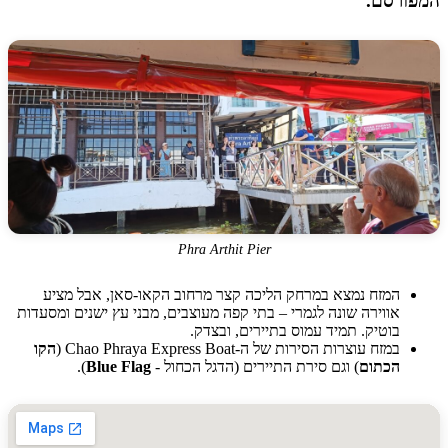
רסם.
Phra Arthit Pier
המזח נמצא במרחק הליכה קצר מרחוב הקאו-סאן, אבל מציע
אווירה שונה לגמרי – בתי קפה מעוצבים, מבני עץ ישנים ומסעדות
בוטיק. תמיד עמוס בתיירים, ובצדק.
במזח עוצרות הסירות של ה-Chao Phraya Express Boat (
הקו
הכתום
) וגם סירת התיירים (הדגל הכחול -
Blue Flag
).