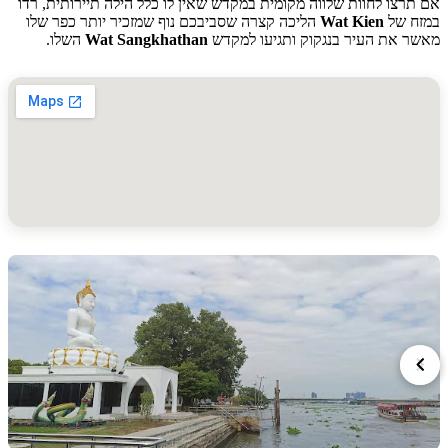
צו לחוות שלווה מקומית במקדש שאין לו כלל הילה תיירותית, רדו
 של
Wat Kien
הליכה קצרה שסביבכם נוף שמזכיר יותר כפר שלו
 את העיר בנגקוק ותגיעו למקדש
Wat Sangkhathan
השלו.