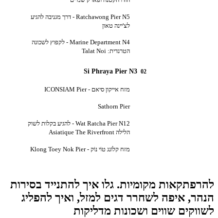
Ratchawong Pier N5 - דרך מגניבה להגיע
לצ'יינה טאון
Marine Department N4 - לקפוץ לשכונה
הטרנדית: Talat Noi
Si Phraya Pier N3
02
מזח אייקון סיאם - ICONSIAM Pier
Sathorn Pier
Wat Ratcha Pier N12 - להגיע בקלות לשוק
הלילה Asiatique The Riverfront
מזח קלוֹנג טוֹי נוֹק - Klong Toey Nok Pier
פתקאות מקומיות. גלו איך להתנייד בסירות
ר, איפה לשחרר דגים למזל, ואיך להפליג
וקים שווים ושכונות מדליקות